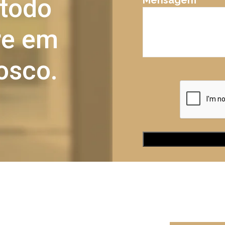
 todo
Mensagem
tre em
osco.