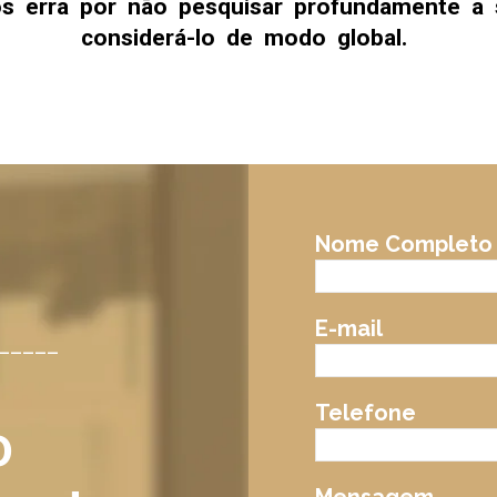
 erra por não pesquisar profundamente a s
considerá-lo de modo global.
Nome Completo
E-mail
_____
Telefone
o