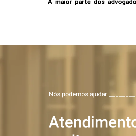
A maior parte dos advogados
Nós podemos ajudar ________
Atendiment