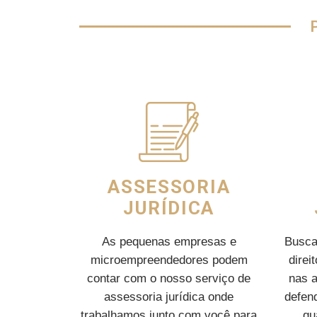
ASSESSORIA
JURÍDICA
As pequenas empresas e
Busca
microempreendedores podem
direi
contar com o nosso serviço de
nas 
assessoria jurídica onde
defend
trabalhamos junto com você para
qu