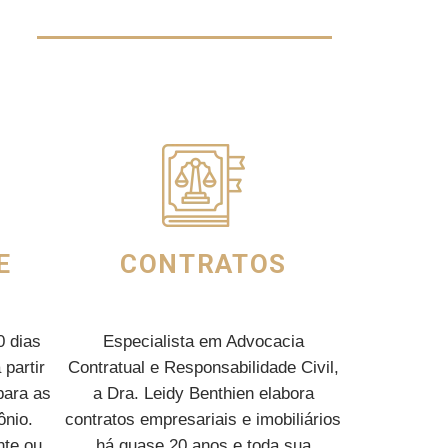
S
E
CONTRATOS
0 dias
Especialista em Advocacia
 partir
Contratual e Responsabilidade Civil,
para as
a Dra. Leidy Benthien elabora
ônio.
contratos empresariais e imobiliários
nte ou
há quase 20 anos e toda sua