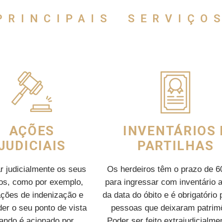
PRINCIPAIS SERVIÇO
AÇÕES
INVENTÁRIOS 
JUDICIAIS
PARTILHAS
r judicialmente os seus
Os herdeiros têm o prazo de 6
tos, como por exemplo,
para ingressar com inventário a
ações de indenização e
da data do óbito e é obrigatório 
er o seu ponto de vista
pessoas que deixaram patrim
ando é acionado por
Poder ser feito extrajudicialme