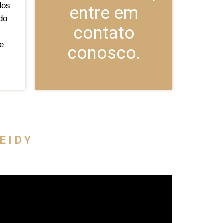
dos
entre em
do
contato
e
conosco.
EIDY