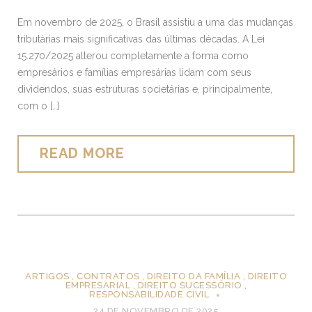
Em novembro de 2025, o Brasil assistiu a uma das mudanças
tributárias mais significativas das últimas décadas. A Lei
15.270/2025 alterou completamente a forma como
empresários e famílias empresárias lidam com seus
dividendos, suas estruturas societárias e, principalmente,
com o […]
READ MORE
ARTIGOS
,
CONTRATOS
,
DIREITO DA FAMÍLIA
,
DIREITO
EMPRESARIAL
,
DIREITO SUCESSÓRIO
,
RESPONSABILIDADE CIVIL
24 DE NOVEMBRO DE 2025