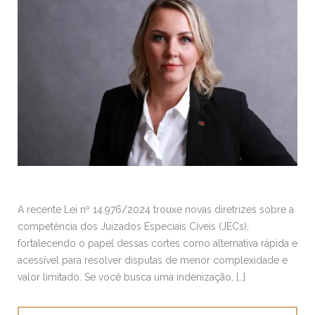
A recente Lei nº 14.976/2024 trouxe novas diretrizes sobre a
competência dos Juizados Especiais Cíveis (JECs),
fortalecendo o papel dessas cortes como alternativa rápida e
acessível para resolver disputas de menor complexidade e
valor limitado. Se você busca uma indenização, […]