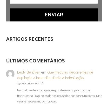
ARTIGOS RECENTES
ÚLTIMOS COMENTÁRIOS
Leidy Benthien
em
Queimaduras decorrentes de
depilação a laser dão direito à indenização
25 de janeiro de 2026
Normalmente a franquia responde em conjunto com a
franqueada (loja) pelos danos causados aos consumidores. Mas
veja, é necessário comprovar…