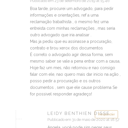
Publicado em 23 de setembro de 2019 at 15:46
Boa tarde, procurei um advogado, para pedir
informações e orientações, ref a uma
reclamação trabalhista , o mesmo fez uma
entreista com minhas reclamações , mas seria
outro advogado que iria analisar .
Mas ja pediu que eu assinasse a procuração,
contrato e tirou xerox dos documentos
É correto o advogado agir dessa forma, sem
mesmo saber se vale a pena entrar com a causa,
Hoje faz um mes, não retornou e nao consigo
falar com ele, nao quero mais dar inicio na ação ,
posso pedir a procuração e os outros
documentos , sem que ele cause problema Se
for possivel responder agradeço!
LEIDY BENTHIEN DISSE :
Responder
Publicado em 31 de maio de 2020 at 18:57
Angela, você pode sim pegar seus