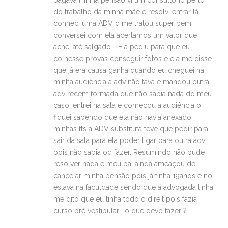
pagava minha pensão vi um consultório perto
do trabalho da minha mãe e resolvi entrar lá
conheci uma ADV q me tratou super bem
conversei com ela acertamos um valor que
achei até salgado .. Ela pediu para que eu
colhesse provas conseguir fotos e ela me disse
que já era causa ganha quando eu cheguei na
minha audiência a adv não tava e mandou outra
adv recém formada que não sabia nada do meu
caso, entrei na sala e começou a audiência o
fiquei sabendo que ela não havia anexado
minhas fts a ADV substituta teve que pedir para
sair da sala para ela poder ligar para outra adv
pois não sabia oq fazer. Resumindo não pude
resolver nada e meu pai ainda ameaçou de
cancelar minha pensão pois já tinha 19anos e no
estava na faculdade sendo que a advogada tinha
me dito que eu tinha todo o direit pois fazia
curso pré vestibular , o que devo fazer ?