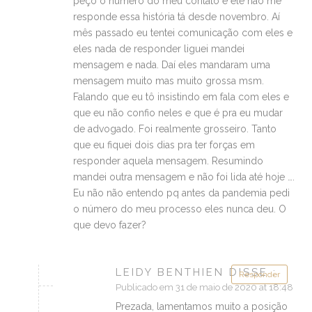
peço o número do meu contato e ele não me
responde essa história tá desde novembro. Aí
mês passado eu tentei comunicação com eles e
eles nada de responder liguei mandei
mensagem e nada. Daí eles mandaram uma
mensagem muito mas muito grossa msm.
Falando que eu tô insistindo em fala com eles e
que eu não confio neles e que é pra eu mudar
de advogado. Foi realmente grosseiro. Tanto
que eu fiquei dois dias pra ter forças em
responder aquela mensagem. Resumindo
mandei outra mensagem e não foi lida até hoje ….
Eu não não entendo pq antes da pandemia pedi
o número do meu processo eles nunca deu. O
que devo fazer?
LEIDY BENTHIEN DISSE :
Responder
Publicado em 31 de maio de 2020 at 18:48
Prezada, lamentamos muito a posição