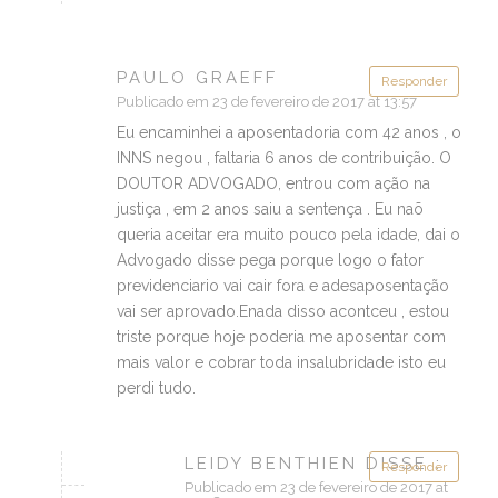
PAULO GRAEFF
Responder
Publicado em 23 de fevereiro de 2017 at 13:57
Eu encaminhei a aposentadoria com 42 anos , o
INNS negou , faltaria 6 anos de contribuição. O
DOUTOR ADVOGADO, entrou com ação na
justiça , em 2 anos saiu a sentença . Eu naõ
queria aceitar era muito pouco pela idade, dai o
Advogado disse pega porque logo o fator
previdenciario vai cair fora e adesaposentação
vai ser aprovado.Enada disso acontceu , estou
triste porque hoje poderia me aposentar com
mais valor e cobrar toda insalubridade isto eu
perdi tudo.
LEIDY BENTHIEN DISSE :
Responder
Publicado em 23 de fevereiro de 2017 at