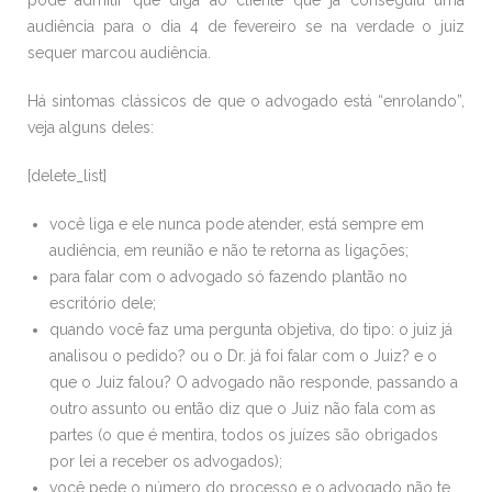
pode admitir que diga ao cliente que já conseguiu uma
audiência para o dia 4 de fevereiro se na verdade o juiz
sequer marcou audiência.
Há sintomas clássicos de que o advogado está “enrolando”,
veja alguns deles:
[delete_list]
você liga e ele nunca pode atender, está sempre em
audiência, em reunião e não te retorna as ligações;
para falar com o advogado só fazendo plantão no
escritório dele;
quando você faz uma pergunta objetiva, do tipo: o juiz já
analisou o pedido? ou o Dr. já foi falar com o Juiz? e o
que o Juiz falou? O advogado não responde, passando a
outro assunto ou então diz que o Juiz não fala com as
partes (o que é mentira, todos os juízes são obrigados
por lei a receber os advogados);
você pede o número do processo e o advogado não te