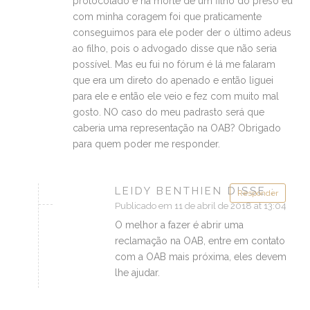
protocolado e na morte de um filho do preso eu
com minha coragem foi que praticamente
conseguimos para ele poder der o último adeus
ao filho, pois o advogado disse que não seria
possível. Mas eu fui no fórum é lá me falaram
que era um direto do apenado e então liguei
para ele e então ele veio e fez com muito mal
gosto. NO caso do meu padrasto será que
caberia uma representação na OAB? Obrigado
para quem poder me responder.
LEIDY BENTHIEN DISSE :
Responder
Publicado em 11 de abril de 2018 at 13:04
O melhor a fazer é abrir uma
reclamação na OAB, entre em contato
com a OAB mais próxima, eles devem
lhe ajudar.