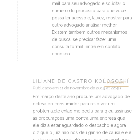
mail para seu advogado e solicitar o
numero do processo para que você
possa ter acesso e, talvez, mostrar para
outro advogado analisar melhor.
Existem tambem outros mecanismos
de busca, se precisar fazer uma
consulta formal, entre em contato
conosco.
LILIANE DE CASTRO KOLOSOSKI
Responder
Publicado em 11 de novembro de 2019 at 22:49
Em março deste ano procurei um advogado de
defesa do consumidor para resolver um
problema,ele entao me pediu para q eu assinase
as procuraçoes uma contra uma enpresa que
ele dizia estar aguardado o despacho e agora
diz que o juiz nao nos deu ganho de causa,e ele
diz te recorido mas até agora nao tive nenhuma