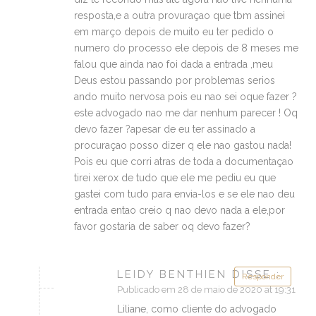
resposta,e a outra provuraçao que tbm assinei
em março depois de muito eu ter pedido o
numero do processo ele depois de 8 meses me
falou que ainda nao foi dada a entrada ,meu
Deus estou passando por problemas serios
ando muito nervosa pois eu nao sei oque fazer ?
este advogado nao me dar nenhum parecer ! Oq
devo fazer ?apesar de eu ter assinado a
procuraçao posso dizer q ele nao gastou nada!
Pois eu que corri atras de toda a documentaçao
tirei xerox de tudo que ele me pediu eu que
gastei com tudo para envia-los e se ele nao deu
entrada entao creio q nao devo nada a ele,por
favor gostaria de saber oq devo fazer?
LEIDY BENTHIEN DISSE :
Responder
Publicado em 28 de maio de 2020 at 19:31
Liliane, como cliente do advogado