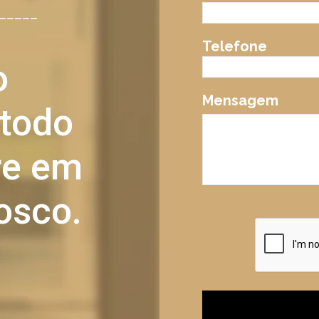
_____
Telefone
o
Mensagem
 todo
tre em
osco.