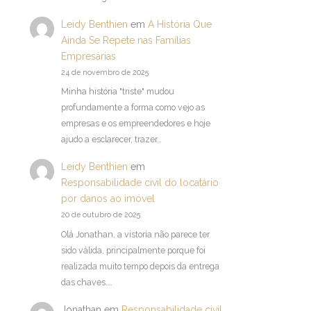
Leidy Benthien
em
A História Que
Ainda Se Repete nas Famílias
Empresárias
24 de novembro de 2025
Minha história "triste" mudou
profundamente a forma como vejo as
empresas e os empreendedores e hoje
ajudo a esclarecer, trazer…
Leidy Benthien
em
Responsabilidade civil do locatário
por danos ao imóvel
20 de outubro de 2025
Olá Jonathan, a vistoria não parece ter
sido válida, principalmente porque foi
realizada muito tempo depois da entrega
das chaves.…
Jonathan
em
Responsabilidade civil