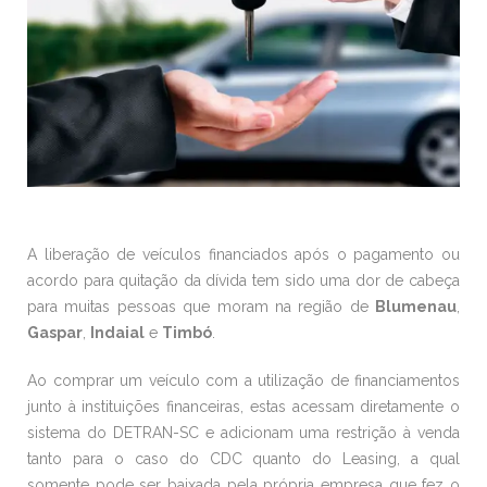
A liberação de veículos financiados após o pagamento ou
acordo para quitação da dívida tem sido uma dor de cabeça
para muitas pessoas que moram na região de
Blumenau
,
Gaspar
,
Indaial
e
Timbó
.
Ao comprar um veículo com a utilização de financiamentos
junto à instituições financeiras, estas acessam diretamente o
sistema do DETRAN-SC e adicionam uma restrição à venda
tanto para o caso do CDC quanto do Leasing, a qual
somente pode ser baixada pela própria empresa que fez o