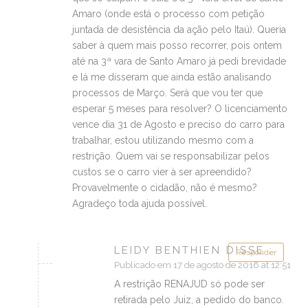
Amaro (onde está o processo com petição
juntada de desistência da ação pelo Itaú). Queria
saber à quem mais posso recorrer, pois ontem
até na 3ª vara de Santo Amaro já pedi brevidade
e lá me disseram que ainda estão analisando
processos de Março. Será que vou ter que
esperar 5 meses para resolver? O licenciamento
vence dia 31 de Agosto e preciso do carro para
trabalhar, estou utilizando mesmo com a
restrição. Quem vai se responsabilizar pelos
custos se o carro vier à ser apreendido?
Provavelmente o cidadão, não é mesmo?
Agradeço toda ajuda possível.
LEIDY BENTHIEN DISSE :
Responder
Publicado em 17 de agosto de 2016 at 12:51
A restrição RENAJUD só pode ser
retirada pelo Juiz, a pedido do banco.