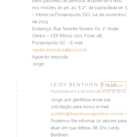
bens passíveis de penhora, arquive-se o feito,
nos moldes do art. 40, § 2º, da supracitada lei. 5
– Intime-se.Florianópolis (SC), 04 de novembro
de 2013.
Endereço: Rua Tenente Silveira, 60, 1º Andar,
Centro – CEP 88010-300, Fone: 48,
Florianópolis-SC – E-mail:
capital.executivo@tjsc.jus.br
Aguardo resposta,
Jorge
LEIDY BENTHIEN DISSE :
Responder
Publicado em 4 de julho de 2016 at 16:01
Jorge, por gentileza envie sua
solicitação para nosso e-mail
contato@lbassessoriajuridica.com.br
–
Podemos lhe informar os valores para
atuar em sua defesa. Att. Dra. Leidy
Benthien.