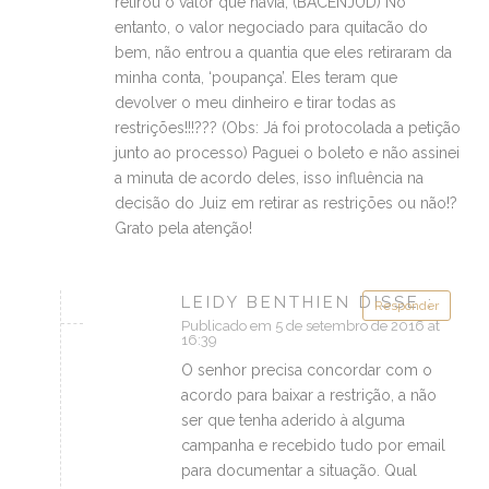
retirou o valor que havia, (BACENJUD) No
entanto, o valor negociado para quitacão do
bem, não entrou a quantia que eles retiraram da
minha conta, ‘poupança’. Eles teram que
devolver o meu dinheiro e tirar todas as
restrições!!!??? (Obs: Já foi protocolada a petição
junto ao processo) Paguei o boleto e não assinei
a minuta de acordo deles, isso influência na
decisão do Juiz em retirar as restrições ou não!?
Grato pela atenção!
LEIDY BENTHIEN DISSE :
Responder
Publicado em 5 de setembro de 2016 at
16:39
O senhor precisa concordar com o
acordo para baixar a restrição, a não
ser que tenha aderido à alguma
campanha e recebido tudo por email
para documentar a situação. Qual