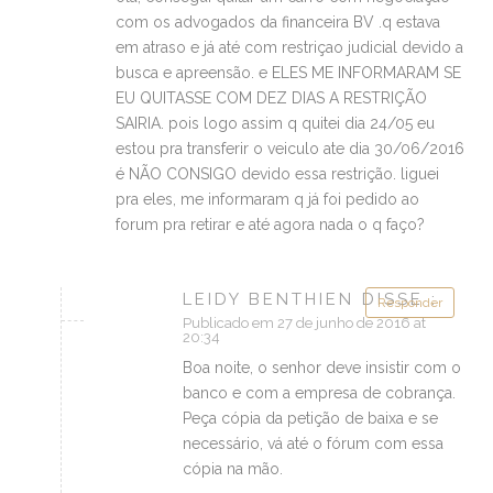
com os advogados da financeira BV .q estava
em atraso e já até com restriçao judicial devido a
busca e apreensão. e ELES ME INFORMARAM SE
EU QUITASSE COM DEZ DIAS A RESTRIÇÃO
SAIRIA. pois logo assim q quitei dia 24/05 eu
estou pra transferir o veiculo ate dia 30/06/2016
é NÃO CONSIGO devido essa restrição. liguei
pra eles, me informaram q já foi pedido ao
forum pra retirar e até agora nada o q faço?
LEIDY BENTHIEN DISSE :
Responder
Publicado em 27 de junho de 2016 at
20:34
Boa noite, o senhor deve insistir com o
banco e com a empresa de cobrança.
Peça cópia da petição de baixa e se
necessário, vá até o fórum com essa
cópia na mão.