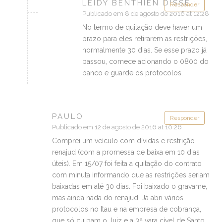
LEIDY BENTHIEN DISSE :
Responder
Publicado em 8 de agosto de 2016 at 12:28
No termo de quitação deve haver um
prazo para eles retirarem as restrições,
normalmente 30 dias. Se esse prazo já
passou, comece acionando o 0800 do
banco e guarde os protocolos.
PAULO
Responder
Publicado em 12 de agosto de 2016 at 10:26
Comprei um veículo com dívidas e restrição
renajud (com a promessa de baixa em 10 dias
úteis). Em 15/07 foi feita a quitação do contrato
com minuta informando que as restrições seriam
baixadas em até 30 dias. Foi baixado o gravame,
mas ainda nada do renajud. Já abri vários
protocolos no Itau e na empresa de cobrança,
que só culpam o Juiz e a 3ª vara cível de Santo