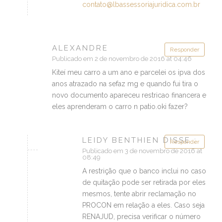
contato@lbassessoriajuridica.com.br
ALEXANDRE
Responder
Publicado em 2 de novembro de 2016 at 04:46
Kiteí meu carro a um ano e parcelei os ipva dos
anos atrazado na sefaz mg e quando fui tira o
novo documento apareceu restricao financera e
eles aprenderam o carro n patio.oki fazer?
LEIDY BENTHIEN DISSE :
Responder
Publicado em 3 de novembro de 2016 at
08:49
A restrição que o banco inclui no caso
de quitação pode ser retirada por eles
mesmos, tente abrir reclamação no
PROCON em relação a eles. Caso seja
RENAJUD, precisa verificar o número