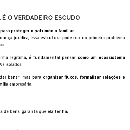
É O VERDADEIRO ESCUDO
para proteger o patrimônio familiar
.
rnança jurídica, essa estrutura pode ruir no primeiro problema
co
.
forma legítima, é fundamental pensar
como um ecossistema
s isolados.
onder bens”, mas para
organizar fluxos, formalizar relações e
mília empresária.
ra de bens, garanta que ela tenha: