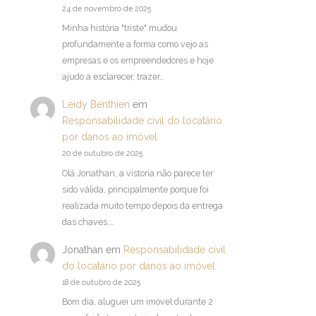
24 de novembro de 2025
Minha história "triste" mudou
profundamente a forma como vejo as
empresas e os empreendedores e hoje
ajudo a esclarecer, trazer…
Leidy Benthien
em
Responsabilidade civil do locatário
por danos ao imóvel
20 de outubro de 2025
Olá Jonathan, a vistoria não parece ter
sido válida, principalmente porque foi
realizada muito tempo depois da entrega
das chaves.…
Jonathan
em
Responsabilidade civil
do locatário por danos ao imóvel
18 de outubro de 2025
Bom dia, aluguei um imóvel durante 2