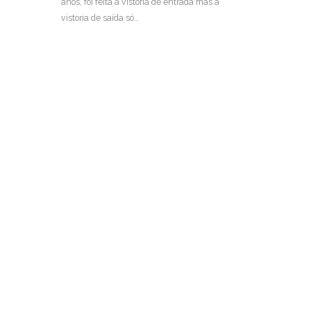
anos, foi feita a vistoria de entrada mas a
vistoria de saída só…