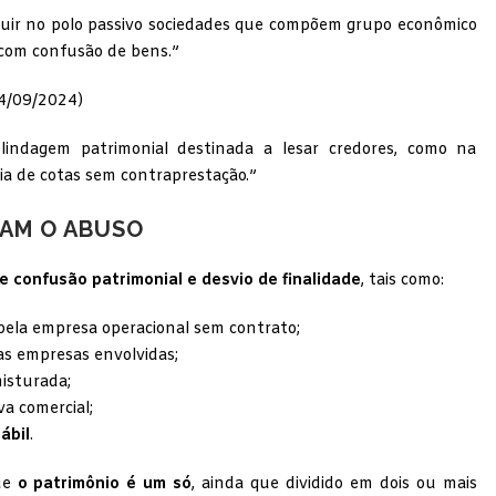
cluir no polo passivo sociedades que compõem grupo econômico
s com confusão de bens.”
4/09/2024)
lindagem patrimonial destinada a lesar credores, como na
cia de cotas sem contraprestação.”
CAM O ABUSO
de confusão patrimonial e desvio de finalidade
, tais como:
ela empresa operacional sem contrato;
as empresas envolvidas;
isturada;
va comercial;
ábil
.
que
o patrimônio é um só
, ainda que dividido em dois ou mais