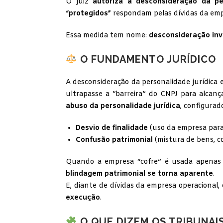
O juiz
autoriza a desconsideração da per
“protegidos”
respondam pelas dívidas da em
Essa medida tem nome:
desconsideração inv
O FUNDAMENTO JURÍDICO
A desconsideração da personalidade jurídica 
ultrapasse a “barreira” do CNPJ para alcanç
abuso da personalidade jurídica
, configurad
Desvio de finalidade
(uso da empresa para 
Confusão patrimonial
(mistura de bens, c
Quando a empresa “cofre” é usada apenas
blindagem patrimonial se torna aparente
.
E, diante de dívidas da empresa operacional,
execução
.
O QUE DIZEM OS TRIBUNAI