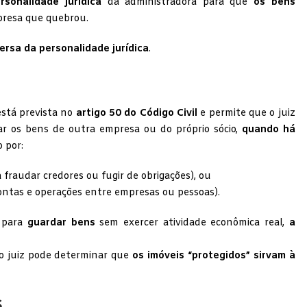
sonalidade jurídica
da administradora para que
os bens
presa que quebrou.
ersa da personalidade jurídica
.
está prevista no
artigo 50 do Código Civil
e permite que o juiz
ar os bens de outra empresa ou do próprio sócio,
quando há
o por:
fraudar credores ou fugir de obrigações), ou
ontas e operações entre empresas ou pessoas).
 para
guardar bens
sem exercer atividade econômica real,
a
 o juiz pode determinar que
os imóveis “protegidos” sirvam à
S