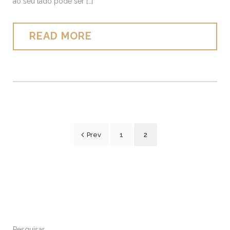
ao seu lado pode ser […]
READ MORE
Prev
1
2
Pesquisar